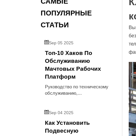
К
САМЫЕ
ПОПУЛЯРНЫЕ
к
СТАТЬИ
Вы
без

Sep 05 2025
те
фа
Топ-10 Хаков По
Обслуживанию
Мачтовых Рабочих
Платформ
Руководство по техническому
обслуживанию,
ориентированное на принятие
решений и предлагающее 10

лучших способов повышения
Sep 04 2025
надежности мачтовых
Как Установить
подъемных рабочих платформ,
Подвесную
обеспечения соответствия и