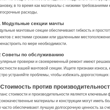
тановку, в то время как материалы с низкими требованиям
лгосрочные расходы.
1 Модульные секции мачты
дульные мачтовые секции обеспечивают гибкость и простоту
оектов с жесткими сроками или удаленными местоположения
ренастроить по мере необходимости.
2 Советы по обслуживанию
гулярные проверки и своевременный ремонт имеют решаю
лостности вашей мачтовой секции. Ищите признаки износа, 
стро устраняйте проблемы, чтобы избежать дорогостоящих 
. Стоимость против производительнос
ланс стоимости и производительности является ключевым 
сококачественные материалы и конструкции могут иметь бо
и часто обеспечивают лучшую долгосрочную ценность за сче