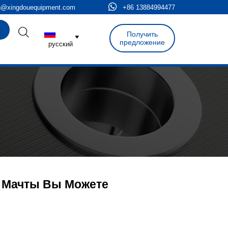

n@xingdouequipment.com
+86 13884994477

Получить

предложение
русский
е
 Мачты Вы Можете