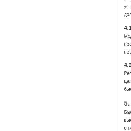
ус
до
4.
Мо
пр
пе
4.
Ре
це
бы
5
Ба
вы
он