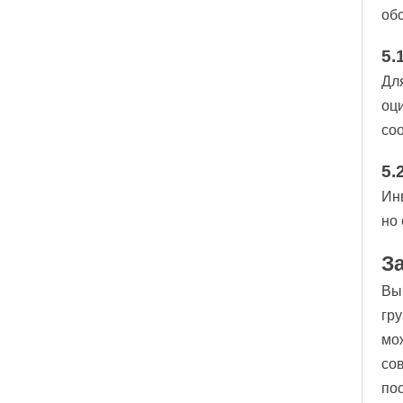
об
5.
Дл
оц
со
5.
Ин
но
З
Вы
гр
мо
со
по