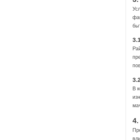
Ус
фа
бы
3.
Ра
пр
по
3.
В 
из
ма
4
Пр
вл