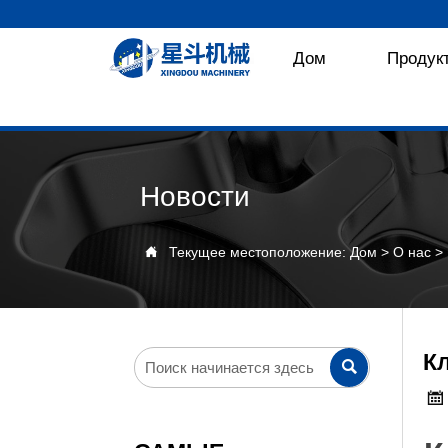
Дом
Продук
Новости

Текущее местоположение:
Дом
>
О нас
>
К

