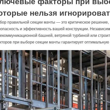
лючевые факторы при выбо
оторые нельзя игнорирова
бор правильной секции мачты — это критическое решение, к
опасность и эффективность вашей конструкции. Независимо
лекоммуникационной башней, ветряной турбиной или строи
кторов при выборе секции мачты гарантирует оптимальную 