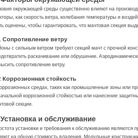
ловия окружающей среды существенно влияют на производи
кторы, как скорость ветра, колебания температуры и возд
ть оценены, чтобы гарантировать, что мачтовая секция выд
1 Сопротивление ветру
йоны с сильным ветром требуют секций мачт с прочной кон
едотвратить раскачивание или обрушение. Аэродинамическ
высить сопротивление ветру.
2 Коррозионная стойкость
коррозионных средах, таких как промышленные зоны или п
начальной коррозионной стойкостью или нанесение защитн
чтовой секции.
. Установка и обслуживание
остота установки и требования к обслуживанию являются 
ияют на общую стоимость владения. Модульные конструкции