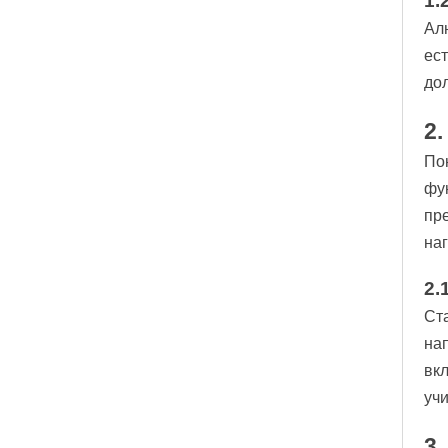
1.
Ал
ес
до
2
По
фун
пр
на
2.
Ста
на
вкл
уч
3