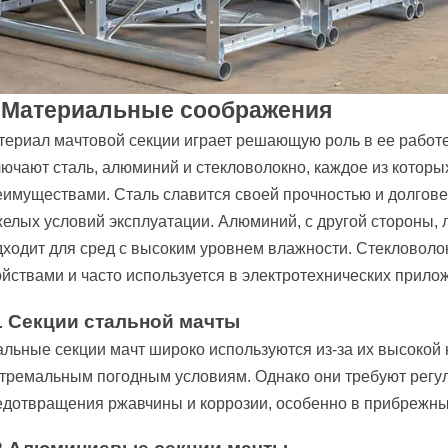
. Материальные соображения
териал мачтовой секции играет решающую роль в ее работ
лючают сталь, алюминий и стекловолокно, каждое из котор
еимуществами. Сталь славится своей прочностью и долговеч
елых условий эксплуатации. Алюминий, с другой стороны, л
дходит для сред с высоким уровнем влажности. Стекловол
йствами и часто используется в электротехнических прило
1 Секции стальной мачты
альные секции мачт широко используются из-за их высокой 
стремальным погодным условиям. Однако они требуют регу
едотвращения ржавчины и коррозии, особенно в прибрежны