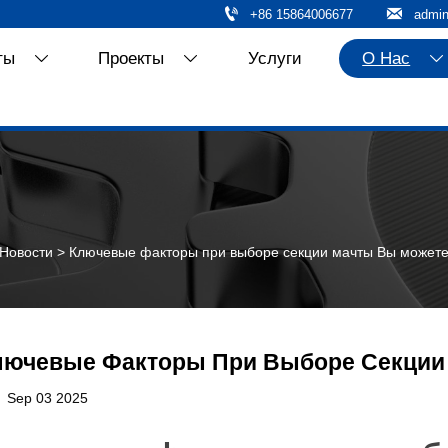


+86 15864006677
admi
ты
Проекты
Услуги
О Нас



Новости
>
Ключевые факторы при выборе секции мачты Вы может
лючевые Факторы При Выборе Секции
Sep 03 2025