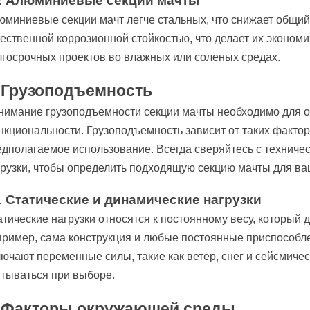
2 Алюминиевые секции мачты
юминиевые секции мачт легче стальных, что снижает общий
тественной коррозионной стойкостью, что делает их эконо
лгосрочных проектов во влажных или соленых средах.
. Грузоподъемность
нимание грузоподъемности секции мачты необходимо для о
кциональности. Грузоподъемность зависит от таких факторо
едполагаемое использование. Всегда сверяйтесь с технич
грузки, чтобы определить подходящую секцию мачты для ва
1 Статические и динамические нагрузки
тические нагрузки относятся к постоянному весу, который
пример, сама конструкция и любые постоянные приспособле
ючают переменные силы, такие как ветер, снег и сейсмиче
итываться при выборе.
. Факторы окружающей среды