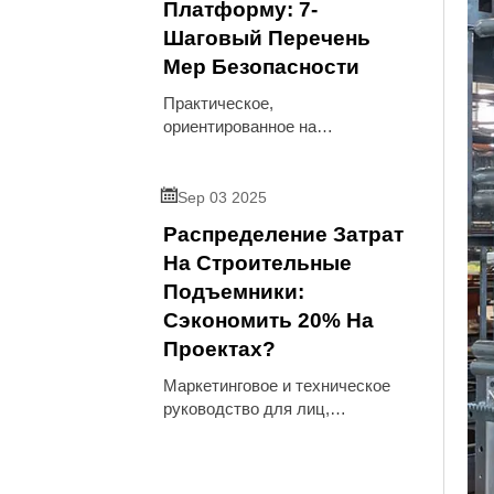
контроля затрат, а также
Платформу: 7-
технические рекомендации,
Шаговый Перечень
ссылки на стандарты и
Мер Безопасности
реальные примеры,
подчеркивающие
Практическое,
преимущества упреждающего
ориентированное на
ухода.
промышленность руководство,
которое объясняет, как

установить подвесную
Sep 03 2025
платформу с 7-шаговым
Распределение Затрат
контрольным списком
На Строительные
безопасности, ссылками на
стандарты, соображениями по
Подъемники:
закупкам, интеграцией
Сэкономить 20% На
аксессуаров, таких как
Проектах?
Маркетинговое и техническое
руководство для лиц,
принимающих решения по
проектам, и команд,
занимающихся закупками, в