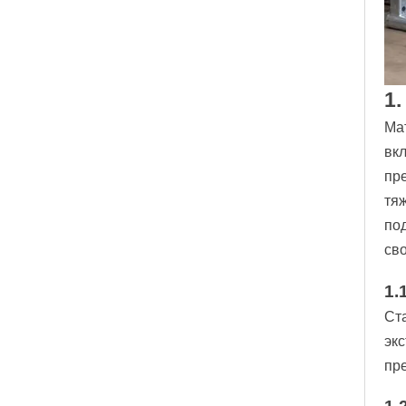
котором подробно
описывается разбивка затрат
на строительные подъемники,
тактика экономии, стандарты и
соответствие продукции,
1
включая подвесные
платформы.
Ма
вк
пр
тяж
по
сво
1.
Ст
эк
пр